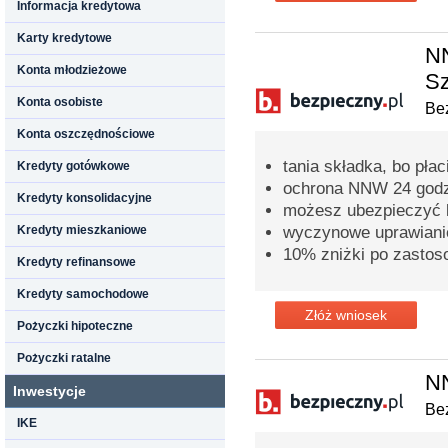
Informacja kredytowa
Karty kredytowe
NN
Konta młodzieżowe
Sz
Konta osobiste
Bez
Konta oszczędnościowe
tania składka, bo pła
Kredyty gotówkowe
ochrona NNW 24 godz
Kredyty konsolidacyjne
możesz ubezpieczyć ki
Kredyty mieszkaniowe
wyczynowe uprawianie
10% zniżki po zastos
Kredyty refinansowe
Kredyty samochodowe
Złóż wniosek
Pożyczki hipoteczne
Pożyczki ratalne
N
Inwestycje
Bez
IKE