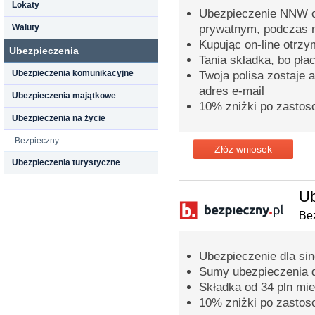
Lokaty
Ubezpieczenie NNW o
Waluty
prywatnym, podczas n
Kupując on-line otrz
Ubezpieczenia
Tania składka, bo pła
Ubezpieczenia komunikacyjne
Twoja polisa zostaje 
adres e-mail
Ubezpieczenia majątkowe
10% zniżki po zastos
Ubezpieczenia na życie
Bezpieczny
Złóż wniosek
Ubezpieczenia turystyczne
Ub
Bez
Ubezpieczenie dla sing
Sumy ubezpieczenia 
Składka od 34 pln mie
10% zniżki po zastos