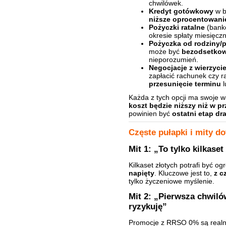
chwilówek.
Kredyt gotówkowy
w b
niższe oprocentowani
Pożyczki ratalne
(bank
okresie spłaty miesięcz
Pożyczka od rodziny/p
może być
bezodsetko
nieporozumień.
Negocjacje z wierzyci
zapłacić rachunek czy r
przesunięcie terminu
l
Każda z tych opcji ma swoje w
koszt będzie niższy niż w p
powinien być
ostatni etap dr
Częste pułapki i mity d
Mit 1: „To tylko kilkas
Kilkaset złotych potrafi być 
napięty
. Kluczowe jest to,
z c
tylko życzeniowe myślenie.
Mit 2: „Pierwsza chwiló
ryzykuję”
Promocje z RRSO 0% są realne