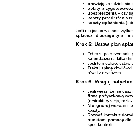
prowizję
za udzielenie 
opłaty przygotowawc
ubezpieczenia
– czy są
koszty przedłużenia t
koszty opóźnienia
(ods
Jeśli nie jesteś w stanie wyt
spłacisz i dlaczego tyle
–
ni
Krok 5: Ustaw plan spła
Od razu po otrzymaniu 
kalendarzu
na kilka dni
Jeśli to możliwe, ustaw
Traktuj spłatę chwilówki
równi z czynszem.
Krok 6: Reaguj natychmi
Jeśli wiesz, że nie dasz
firmą pożyczkową
wcze
(restrukturyzacja, rozłoż
Nie ignoruj
wezwań i tel
koszty.
Rozważ kontakt z
dora
punktami pomocy dla
spod kontroli.