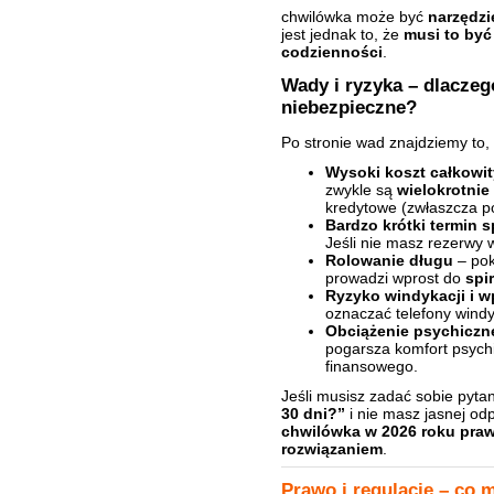
chwilówka może być
narzędz
jest jednak to, że
musi to być
codzienności
.
Wady i ryzyka – dlaczeg
niebezpieczne?
Po stronie wad znajdziemy to,
Wysoki koszt całkowit
zwykle są
wielokrotnie
kredytowe (zwłaszcza po
Bardzo krótki termin s
Jeśli nie masz rezerwy 
Rolowanie długu
– pok
prowadzi wprost do
spi
Ryzyko windykacji i w
oznaczać telefony windyk
Obciążenie psychiczn
pogarsza komfort psych
finansowego.
Jeśli musisz zadać sobie pyta
30 dni?”
i nie masz jasnej od
chwilówka w 2026 roku praw
rozwiązaniem
.
Prawo i regulacje – co