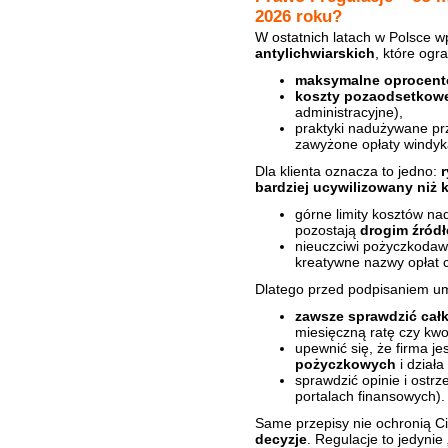
2026 roku?
W ostatnich latach w Polsce
antylichwiarskich
, które ogra
maksymalne oprocent
koszty pozaodsetkow
administracyjne),
praktyki nadużywane prz
zawyżone opłaty windyk
Dla klienta oznacza to jedno:
bardziej ucywilizowany niż k
górne limity kosztów nad
pozostają
drogim źród
nieuczciwi pożyczkodawc
kreatywne nazwy opłat 
Dlatego przed podpisaniem um
zawsze sprawdzić całk
miesięczną ratę czy kwot
upewnić się, że firma j
pożyczkowych
i działa
sprawdzić opinie i ostr
portalach finansowych).
Same przepisy nie ochronią C
decyzje
. Regulacje to jedyni