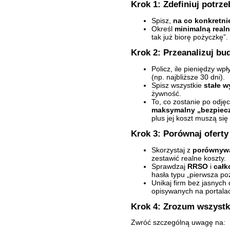
Krok 1: Zdefiniuj potrze
Spisz,
na co konkretni
Określ
minimalną real
tak już biorę pożyczkę”.
Krok 2: Przeanalizuj bu
Policz, ile pieniędzy wp
(np. najbliższe 30 dni).
Spisz wszystkie
stałe w
żywność.
To, co zostanie po odję
maksymalny „bezpiecz
plus jej koszt muszą się
Krok 3: Porównaj oferty 
Skorzystaj z
porównywa
zestawić realne koszty.
Sprawdzaj
RRSO
i
całk
hasła typu „pierwsza po
Unikaj firm bez jasnyc
opisywanych na portalac
Krok 4: Zrozum wszystk
Zwróć szczególną uwagę na: