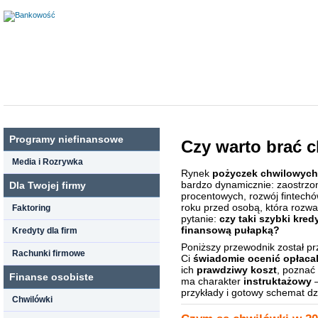
Programy niefinansowe
Czy warto brać 
Media i Rozrywka
Rynek
pożyczek chwilowych
bardzo dynamicznie: zaostrzon
Dla Twojej firmy
procentowych, rozwój fintech
roku przed osobą, która rozwa
Faktoring
pytanie:
czy taki szybki kred
finansową pułapką?
Kredyty dla firm
Poniższy przewodnik został p
Rachunki firmowe
Ci
świadomie ocenić opłaca
ich
prawdziwy koszt
, poznać
Finanse osobiste
ma charakter
instruktażowy
–
przykłady i gotowy schemat dz
Chwilówki