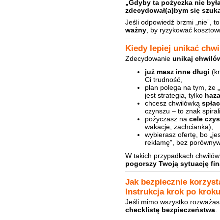
„Gdyby ta pożyczka nie był
zdecydował(a)bym się szuka
Jeśli odpowiedź brzmi „nie”, t
ważny
, by ryzykować kosztow
Kiedy lepiej unikać chw
Zdecydowanie
unikaj chwiló
już masz inne długi
(kr
Ci trudność,
plan polega na tym, że „
jest strategia, tylko
haza
chcesz chwilówką
spłac
czynszu – to znak spiral
pożyczasz na
cele czy
wakacje, zachcianka),
wybierasz ofertę, bo „j
reklamę”, bez porównyw
W takich przypadkach chwiló
pogorszy Twoją sytuację f
Jak bezpiecznie korzys
Instrukcja krok po krok
Jeśli mimo wszystko rozważasz
checklistę bezpieczeństwa
.