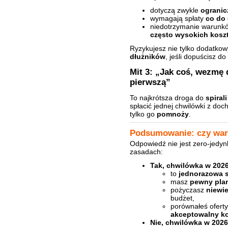
dotyczą zwykle
ogranic
wymagają spłaty
co do 
niedotrzymanie warunk
często wysokich kosz
Ryzykujesz nie tylko dodatkow
dłużników
, jeśli dopuścisz 
Mit 3: „Jak coś, wezmę 
pierwszą”
To najkrótsza droga do
spiral
spłacić jednej chwilówki z do
tylko go
pomnoży
.
Podsumowanie: czy wart
Odpowiedź nie jest zero-jedyn
zasadach:
Tak, chwilówka w 202
to
jednorazowa s
masz
pewny plan
pożyczasz
niewi
budżet,
porównałeś oferty
akceptowalny k
Nie, chwilówka w 2026