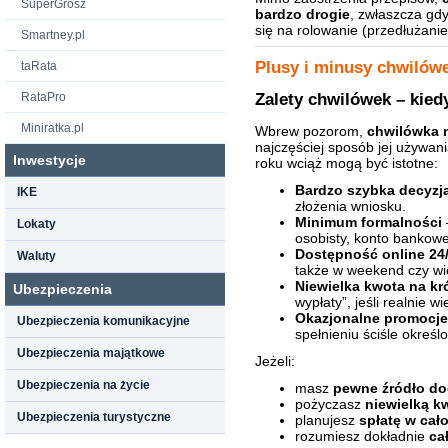
SuperGrosz
bardzo drogie
, zwłaszcza gdy
się na rolowanie (przedłużanie
Smartney.pl
Plusy i minusy chwilów
taRata
RataPro
Zalety chwilówek – kied
Miniratka.pl
Wbrew pozorom,
chwilówka ni
najczęściej sposób jej używan
Inwestycje
roku wciąż mogą być istotne:
Bardzo szybka decyzj
IKE
złożenia wniosku.
Minimum formalności
Lokaty
osobisty, konto bankow
Dostępność online 24
Waluty
także w weekend czy w
Niewielka kwota na kr
Ubezpieczenia
wypłaty”, jeśli realnie w
Okazjonalne promocje
Ubezpieczenia komunikacyjne
spełnieniu ściśle okreś
Ubezpieczenia majątkowe
Jeżeli:
Ubezpieczenia na życie
masz
pewne źródło d
pożyczasz
niewielką k
Ubezpieczenia turystyczne
planujesz
spłatę w cało
rozumiesz dokładnie
ca