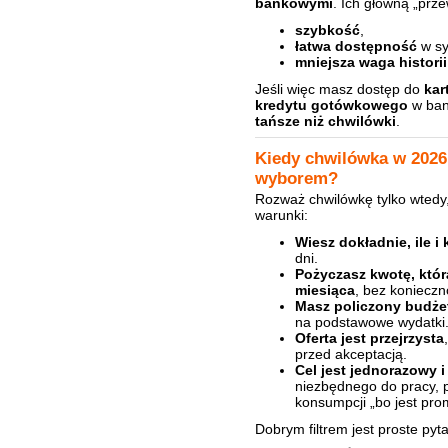
bankowymi
. Ich główną „prze
szybkość
,
łatwa dostępność
w sy
mniejsza waga histori
Jeśli więc masz dostęp do
kar
kredytu gotówkowego
w ba
tańsze niż chwilówki
.
Kiedy chwilówka w 2026
wyborem?
Rozważ chwilówkę tylko wtedy
warunki:
Wiesz dokładnie, ile i 
dni.
Pożyczasz kwotę, któr
miesiąca
, bez konieczn
Masz policzony budże
na podstawowe wydatki
Oferta jest przejrzysta
przed akceptacją.
Cel jest jednorazowy 
niezbędnego do pracy, p
konsumpcji „bo jest pro
Dobrym filtrem jest proste pyta