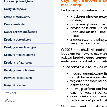
Czym są chwilówki w 202
Informacja kredytowa
marketingu
Karty kredytowe
Pod pojęciem
chwilówki
rozu
krótkoterminowe poż
Konta młodzieżowe
60 dni),
udzielane głównie prze
Konta osobiste
zwykle na
niewielkie k
udzielane
online
– bez 
Konta oszczędnościowe
minut,
z uproszczoną analizą zd
Kredyty gotówkowe
weryfikacją w bazach, n
Kredyty konsolidacyjne
W 2026 roku chwilówki nadal
kredytem bankowym:
szybkoś
Kredyty mieszkaniowe
rodzaju
kredytowego „energ
nadużywane szkodzi
budżeto
Kredyty refinansowe
To, co odróżnia 2026 rok od wc
Kredyty samochodowe
mocniej ugruntowane
l
(antylichwiarskie regulac
Pożyczki hipoteczne
większa transparentnoś
ostrzeżenia),
Pożyczki ratalne
rozwój
platform poró
dzienne” koszty i różnic
Provident
coraz większa wymiana i
„schować się” przed hist
Wonga
Mimo zaostrzenia przepisów,