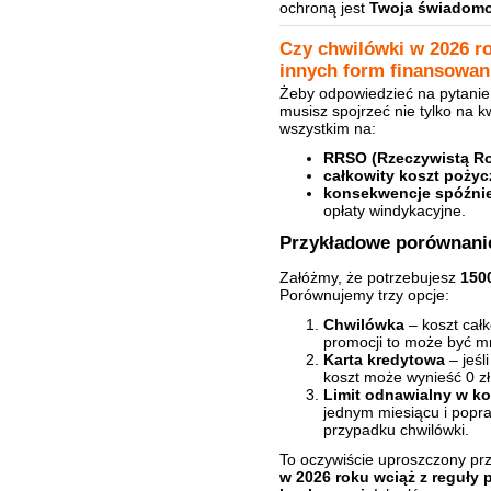
ochroną jest
Twoja świadomoś
Czy chwilówki w 2026 ro
innych form finansowan
Żeby odpowiedzieć na pytani
musisz spojrzeć nie tylko na k
wszystkim na:
RRSO (Rzeczywistą R
całkowity koszt pożyc
konsekwencje spóźni
opłaty windykacyjne.
Przykładowe porównani
Załóżmy, że potrzebujesz
1500
Porównujemy trzy opcje:
Chwilówka
– koszt całk
promocji to może być mni
Karta kredytowa
– jeśl
koszt może wynieść 0 zł 
Limit odnawialny w ko
jednym miesiącu i popra
przypadku chwilówki.
To oczywiście uproszczony prz
w 2026 roku wciąż z reguły