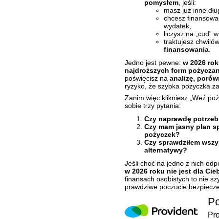
pomysłem
, jeśli:
masz już inne dług
chcesz finansowa
wydatek,
liczysz na „cud” 
traktujesz chwiló
finansowania
.
Jedno jest pewne:
w 2026 rok
najdroższych form pożyczan
poświęcisz na
analizę, porów
ryzyko, że szybka pożyczka z
Zanim więc klikniesz „Weź poży
sobie trzy pytania:
Czy naprawdę potrzebu
Czy mam jasny plan sp
pożyczek?
Czy sprawdziłem wszys
alternatywy?
Jeśli choć na jedno z nich odp
w 2026 roku nie jest dla Cie
finansach osobistych to nie sz
prawdziwe poczucie bezpiecz
Po
Pro