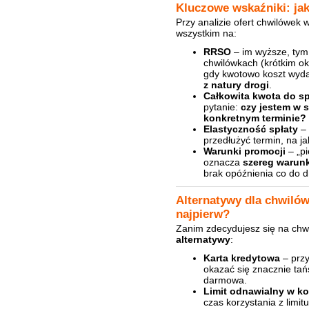
Kluczowe wskaźniki: ja
Przy analizie ofert chwilówek
wszystkim na:
RRSO
– im wyższe, tym 
chwilówkach (krótkim o
gdy kwotowo koszt wydaj
z natury drogi
.
Całkowita kwota do sp
pytanie:
czy jestem w 
konkretnym terminie?
Elastyczność spłaty
– 
przedłużyć termin, na ja
Warunki promocji
– „p
oznacza
szereg warun
brak opóźnienia co do d
Alternatywy dla chwilów
najpierw?
Zanim zdecydujesz się na chw
alternatywy
:
Karta kredytowa
– przy
okazać się znacznie ta
darmowa.
Limit odnawialny w ko
czas korzystania z limit